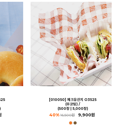
525
[010050] 체크유산지 O3525
(무코팅) /
)
(500장 | 5,000장)
원
40%
9,900원
16,500원