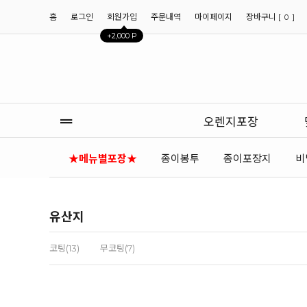
홈
로그인
회원가입
주문내역
마이페이지
장바구니 [
]
0
+2,000 P
오렌지포장
★메뉴별포장★
종이봉투
종이포장지
비
유산지
코팅(13)
무코팅(7)