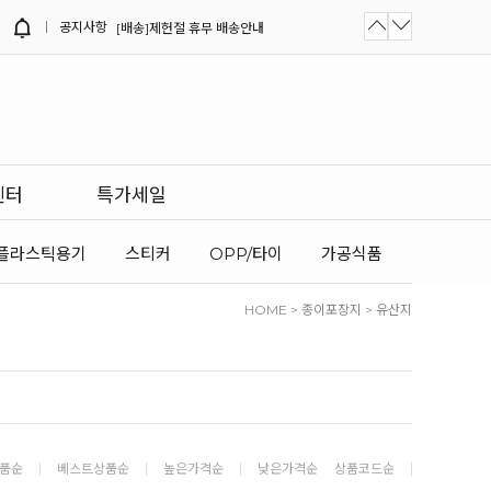
공지사항
[NEW]버거트레이 (레드) / 네모레드...
[NEW]화이트/크라프트 김밥트레이 출...
[배송]8월 여름휴가 및 광복절 휴무...
센터
특가세일
플라스틱용기
스티커
OPP/타이
가공식품
HOME
>
종이포장지
>
유산지
품순
베스트상품순
높은가격순
낮은가격순
상품코드순