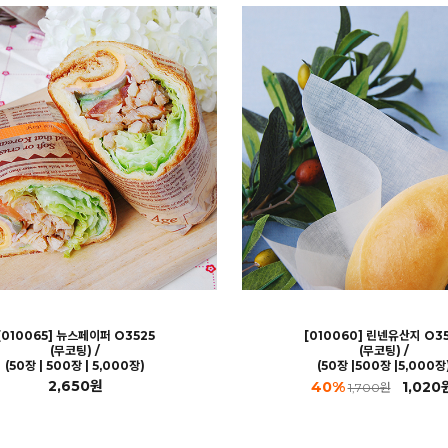
[010065] 뉴스페이퍼 O3525
[010060] 린넨유산지 O3
(무코팅) /
(무코팅) /
(50장 | 500장 | 5,000장)
(50장 |500장 |5,000장
2,650원
40%
1,020
1,700원