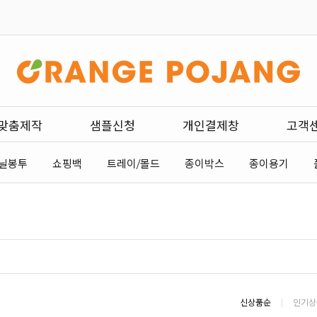
맞춤제작
샘플신청
개인결제창
고객
닐봉투
쇼핑백
트레이/몰드
종이박스
종이용기
신상품순
인기상