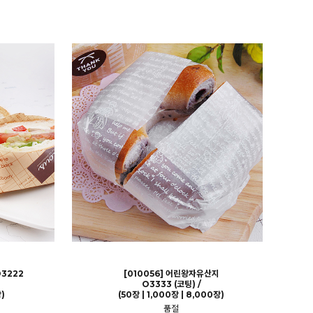
3222
[010056] 어린왕자유산지
O3333 (코팅) /
)
(50장 | 1,000장 | 8,000장)
품절