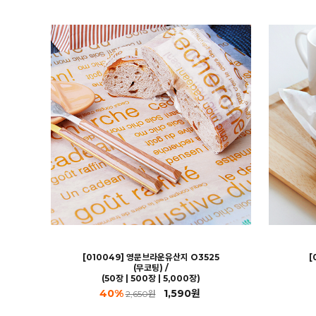
[010049] 영문브라운유산지 O3525
[
(무코팅) /
(50장 | 500장 | 5,000장)
40%
1,590원
2,650원