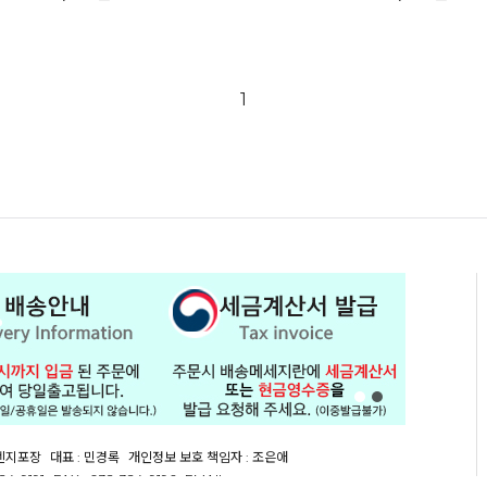
1
오렌지포장
대표 : 민경록
개인정보 보호 책임자 : 조은애
24-9191
FAX : 032-324-9196
EMAIL :
orgep@naver.com