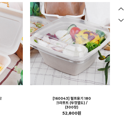
각
[160043] 펄프용기 180
크라프트 (뚜껑별도) /
(300장)
52,800원