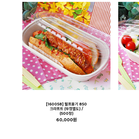
[160058] 펄프용기 850
크라프트 (뚜껑별도) /
(500장)
60,000원