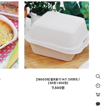
0
[160039] 펄프용기 147 크라프트 /
( 50장 I 500장)
7,500원