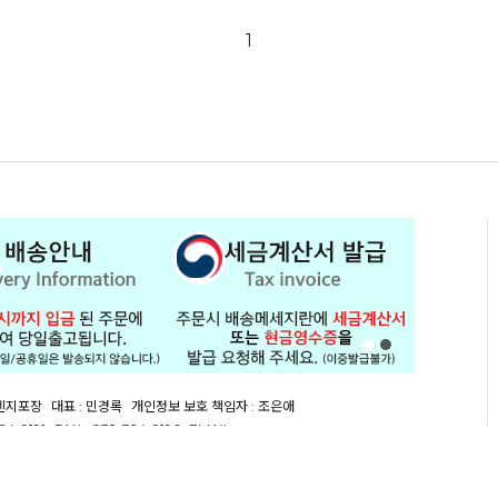
1
오렌지포장
대표 : 민경록
개인정보 보호 책임자 : 조은애
24-9191
FAX : 032-324-9196
EMAIL :
orgep@naver.com
 131-86-69267
통신판매업신고 : 제 2015-인천연수구-0054 호
[사업자정보확인]
광역시 남동구 남동동로34번길 26