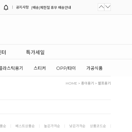
공지사항
[배송]제헌절 휴무 배송안내
[NEW]버거트레이 (레드) / 네모레드...
[NEW]화이트/크라프트 김밥트레이 출...
[배송]8월 여름휴가 및 광복절 휴무...
센터
특가세일
플라스틱용기
스티커
OPP/타이
가공식품
HOME
>
종이용기
>
펄프용기
품순
베스트상품순
높은가격순
낮은가격순
상품코드순