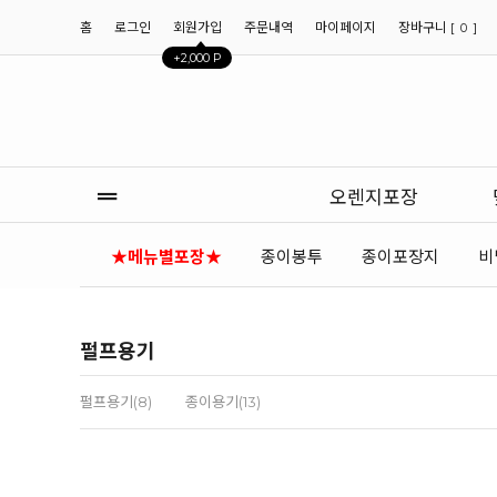
홈
로그인
회원가입
주문내역
마이페이지
장바구니 [
]
0
+2,000 P
오렌지포장
★메뉴별포장★
종이봉투
종이포장지
비
펄프용기
펄프용기(8)
종이용기(13)