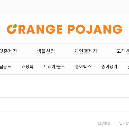
맞춤제작
샘플신청
개인결제창
고객
닐봉투
쇼핑백
트레이/몰드
종이박스
종이용기
신상품순
인기상