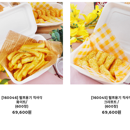
[160046] 펄프용기 직사각
[160045] 펄프용기 직사
화이트/
크라프트 /
(600장)
(600장)
69,600원
69,600원