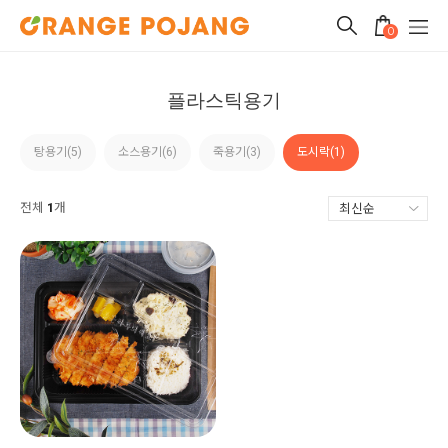
0
플라스틱용기
탕용기(5)
소스용기(6)
죽용기(3)
도시락(1)
전체
1
개