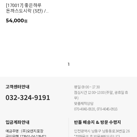
[170017] 좋은하루
돈까스도시락 (5칸) /
(200개)
54,000
원
1
고객센터안내
평일 09:00 ~ 17:30
점심시간 12:00~13:00 (주말, 공휴일 휴
032-324-9191
무)
맞춤제작상담
070-4048-0920, 070-4048-0918
입금계좌안내
반품 배송지 & 방문 수령지
예금주명 : (주)오렌지포장
인천광역시 남동구 남동동로34번길 26
국민은행 173901-04-239471
*전화문의 후 방문부탁드립니다.