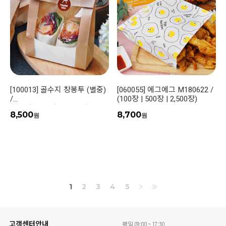
[100013] 골수지 창봉투 (별중)
[060055] 에그에그 M180622 /
/
(100장 | 500장 | 2,500장)
(100장 | 500장 | 3,000장)
8,500
8,700
원
원
1
2
3
4
5
고객센터안내
평일 09:00 ~ 17:30