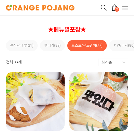
0
★메뉴별포장★
분식/김밥(121)
햄버거(89)
토스트/샌드위치(77)
치킨/피자(80
전체
77
개