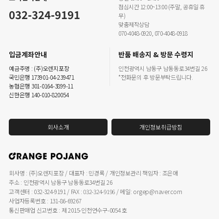
점심시간 12:00~13:00 (주말, 공휴일 휴
032-324-9191
무)
맞춤제작상담
070-4048-0920, 070-4048-0918
입금계좌안내
반품 배송지 & 방문 수령지
예금주명 : (주)오렌지포장
인천광역시 남동구 남동동로34번길 26
국민은행 173901-04-239471
*전화문의 후 방문부탁드립니다.
농협은행 301-0164-3899-11
신한은행 140-010-820054
회사소개
개인정보취급방침
회사명 : (주)오렌지포장 / 대표자 : 민경록 / 개인정보관리 책임자 : 조은애
주소 : 인천광역시 남동구 남동동로34번길 26
고객센터 : 032-324-9191 / FAX : 032-324-9196 / 메일: orgep@naver.com
사업자등록번호 : 131-86-69267
통신판매업 신고번호 : 제 2015-인천연수구-0054 호