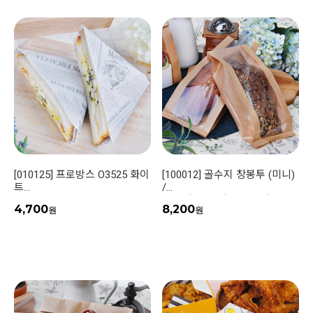
[010125] 프로방스 O3525 화이
[100012] 골수지 창봉투 (미니)
트
/
(코팅) /
(100장 | 500장 | 3,000장)
4,700
8,200
(100장 | 1,000장 | 5,000장)
원
원