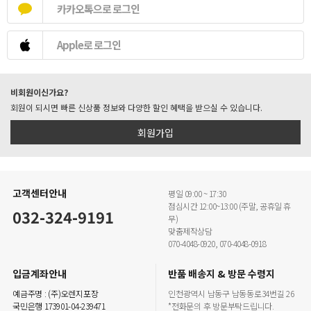
카카오톡으로 로그인
Apple로 로그인
비회원이신가요?
회원이 되시면 빠른 신상품 정보와 다양한 할인 혜택을 받으실 수 있습니다.
회원가입
고객센터안내
평일 09:00 ~ 17:30
점심시간 12:00~13:00 (주말, 공휴일 휴
032-324-9191
무)
맞춤제작상담
070-4048-0920, 070-4048-0918
입금계좌안내
반품 배송지 & 방문 수령지
예금주명 : (주)오렌지포장
인천광역시 남동구 남동동로34번길 26
국민은행 173901-04-239471
*전화문의 후 방문부탁드립니다.